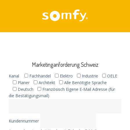
Skip
to
content
Marketinganforderung Schweiz
Kanal
Fachhandel
Elektro
Industrie
OELE
Planer
Architekt
Alle
Benötigte Sprache
Deutsch
Französisch
Eigene E-Mail Adresse (für
die Bestätigungsmail)
Kundennummer